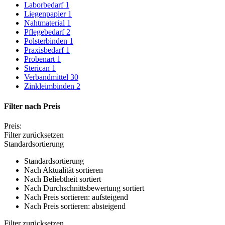
Laborbedarf
1
Liegenpapier
1
Nahtmaterial
1
Pflegebedarf
2
Polsterbinden
1
Praxisbedarf
1
Probenart
1
Sterican
1
Verbandmittel
30
Zinkleimbinden
2
Filter nach
Preis
Preis:
Filter zurücksetzen
Standardsortierung
Standardsortierung
Nach Aktualität sortieren
Nach Beliebtheit sortiert
Nach Durchschnittsbewertung sortiert
Nach Preis sortieren: aufsteigend
Nach Preis sortieren: absteigend
Filter zurücksetzen