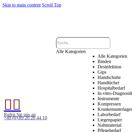
Skip to main content
Scroll Top
Alle Kategorien
Alle Kategorien
Binden
Desinfektion
Gips
Handschuhe
Handtücher
Hospitalbedarf
In-vitro-Diagnosti
Instrumente


Kompressen
Krankenunterlage
Rufen Sie uns an
Laborbedarf
+49 (0) 89 20 20 44 10
Liegenpapier
Nahtmaterial
Pflegebedarf