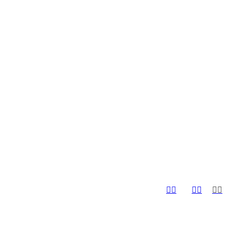





