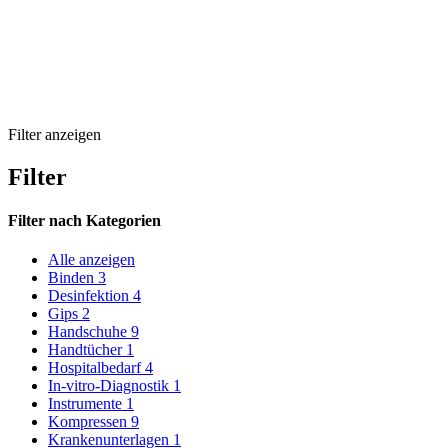
Filter anzeigen
Filter
Filter nach
Kategorien
Alle anzeigen
Binden
3
Desinfektion
4
Gips
2
Handschuhe
9
Handtücher
1
Hospitalbedarf
4
In-vitro-Diagnostik
1
Instrumente
1
Kompressen
9
Krankenunterlagen
1