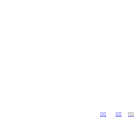





