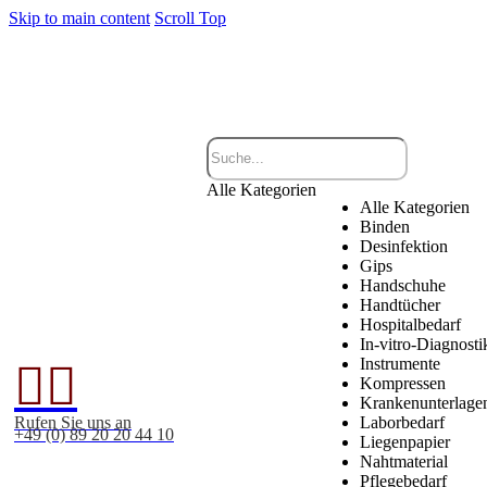
Skip to main content
Scroll Top
Alle Kategorien
Alle Kategorien
Binden
Desinfektion
Gips
Handschuhe
Handtücher
Hospitalbedarf
In-vitro-Diagnosti
Instrumente


Kompressen
Krankenunterlage
Rufen Sie uns an
Laborbedarf
+49 (0) 89 20 20 44 10
Liegenpapier
Nahtmaterial
Pflegebedarf