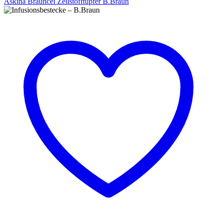
Askina Brauncel Zellstofftupfer B.Braun
Askina
Brauncel
Zellstofftupfer
B.Braun