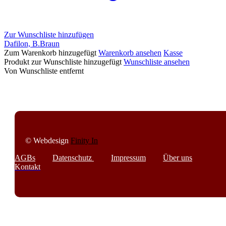
Zur Wunschliste hinzufügen
Dafilon, B.Braun
Dafilon,
Zum Warenkorb hinzugefügt
Warenkorb ansehen
Kasse
B.Braun
Produkt zur Wunschliste hinzugefügt
Wunschliste ansehen
Von Wunschliste entfernt
© Webdesign
Finity In
AGBs
Datenschutz
Impressum
Über uns
Kontakt