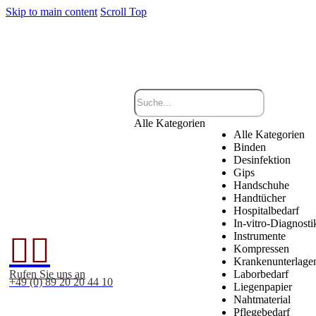
Skip to main content
Scroll Top
Alle Kategorien
Alle Kategorien
Binden
Desinfektion
Gips
Handschuhe
Handtücher
Hospitalbedarf
In-vitro-Diagnosti
Instrumente


Kompressen
Krankenunterlage
Rufen Sie uns an
Laborbedarf
+49 (0) 89 20 20 44 10
Liegenpapier
Nahtmaterial
Pflegebedarf