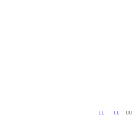





