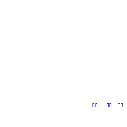





