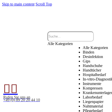
Skip to main content
Scroll Top
Alle Kategorien
Alle Kategorien
Binden
Desinfektion
Gips
Handschuhe
Handtücher
Hospitalbedarf
In-vitro-Diagnosti
Instrumente


Kompressen
Krankenunterlage
Rufen Sie uns an
Laborbedarf
+49 (0) 89 20 20 44 10
Liegenpapier
Nahtmaterial
Pflegebedarf