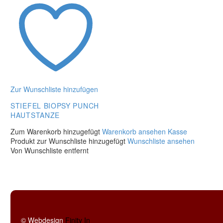
Zur Wunschliste hinzufügen
STIEFEL BIOPSY PUNCH
HAUTSTANZE
Stiefel
Zum Warenkorb hinzugefügt
Warenkorb ansehen
Kasse
Biopsy
Produkt zur Wunschliste hinzugefügt
Wunschliste ansehen
Punch
Von Wunschliste entfernt
Hautstanze
© Webdesign
Finity In