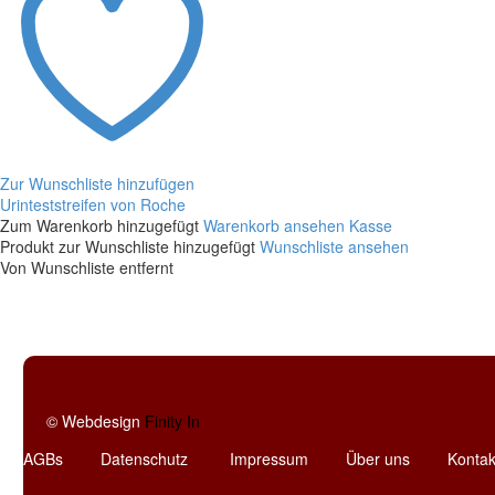
Zur Wunschliste hinzufügen
Urinteststreifen von Roche
Urinteststreifen
Zum Warenkorb hinzugefügt
Warenkorb ansehen
Kasse
von
Produkt zur Wunschliste hinzugefügt
Wunschliste ansehen
Roche
Von Wunschliste entfernt
© Webdesign
Finity In
AGBs
Datenschutz
Impressum
Über uns
Kontak