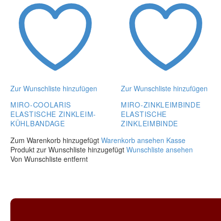
Zur Wunschliste hinzufügen
Zur Wunschliste hinzufügen
MIRO-COOLARIS
MIRO-ZINKLEIMBINDE
ELASTISCHE ZINKLEIM-
ELASTISCHE
KÜHLBANDAGE
ZINKLEIMBINDE
Miro-
miro-
Zum Warenkorb hinzugefügt
Warenkorb ansehen
Kasse
Coolaris
zinkleimbinde
Produkt zur Wunschliste hinzugefügt
Wunschliste ansehen
Elastische
Elastische
Von Wunschliste entfernt
Zinkleim-
Zinkleimbinde
Kühlbandage