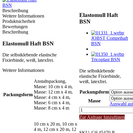
Beschreibung
Elastomull Haft
Weitere Informationen
BSN
Produktsicherheit
Bewertungen
Beschreibung
JOBST Comprihaft
Elastomull Haft BSN
BSN
Die selbstklebende elastische
Tricoplast BSN
Fixierbinde, weiß, latexfrei.
Weitere Informationen
Die selbstklebende
elastische Fixierbinde,
Anstaltspackung,
weiß, latexfrei.
Masse: 10 cm x 4 m,
Masse: 12 cm x 4 m,
Packungsform
Packungsform
Masse: 4 cm x 4 m,
Masse
Masse: 6 cm x 4 m,
Auswahl au
Masse: 8 cm x 4 m
Elastomull
Haft
Zur Anfrage hinzufügen
BSN
10 cm x 20 m, 10 cm x
Menge
4 m, 12 cm x 20 m, 12
SKU:
G9 45470-P