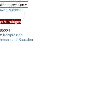
swahl aufheben
essen,
ge hinzufügen
18500-P
n:
Kompressen
hmann und Rauscher