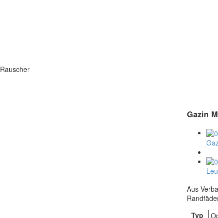
 Rauscher
Gazin M
Gaz
Leuk
Aus Verba
Randfäden;
Typ