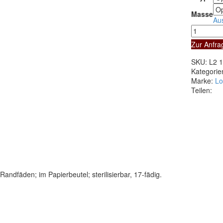
Masse
Au
Gazin
Mullkompr
Zur Anfra
unsteril
Lohmann
SKU:
L2 
&
Kategorie
Rauscher
Marke:
Lo
Menge
Teilen:
ndfäden; im Papierbeutel; sterilisierbar, 17-fädig.