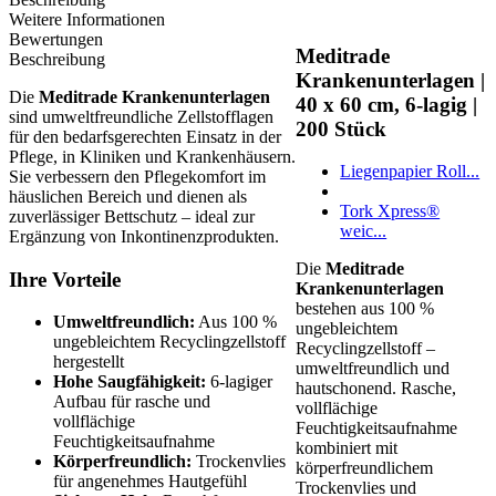
Weitere Informationen
Bewertungen
Meditrade
Beschreibung
Krankenunterlagen |
Die
Meditrade Krankenunterlagen
40 x 60 cm, 6-lagig |
sind umweltfreundliche Zellstofflagen
200 Stück
für den bedarfsgerechten Einsatz in der
Pflege, in Kliniken und Krankenhäusern.
Liegenpapier Roll...
Sie verbessern den Pflegekomfort im
häuslichen Bereich und dienen als
Tork Xpress®
zuverlässiger Bettschutz – ideal zur
weic...
Ergänzung von Inkontinenzprodukten.
Die
Meditrade
Ihre Vorteile
Krankenunterlagen
bestehen aus 100 %
Umweltfreundlich:
Aus 100 %
ungebleichtem
ungebleichtem Recyclingzellstoff
Recyclingzellstoff –
hergestellt
umweltfreundlich und
Hohe Saugfähigkeit:
6-lagiger
hautschonend. Rasche,
Aufbau für rasche und
vollflächige
vollflächige
Feuchtigkeitsaufnahme
Feuchtigkeitsaufnahme
kombiniert mit
Körperfreundlich:
Trockenvlies
körperfreundlichem
für angenehmes Hautgefühl
Trockenvlies und