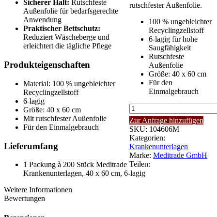
Sicherer Halt:
Rutschfeste
rutschfester Außenfolie.
Außenfolie für bedarfsgerechte
Anwendung
100 % ungebleichter
Praktischer Bettschutz:
Recyclingzellstoff
Reduziert Wäscheberge und
6-lagig für hohe
erleichtert die tägliche Pflege
Saugfähigkeit
Rutschfeste
Produkteigenschaften
Außenfolie
Größe: 40 x 60 cm
Für den
Material: 100 % ungebleichter
Einmalgebrauch
Recyclingzellstoff
6-lagig
Meditrade
Größe: 40 x 60 cm
Krankenunterlagen
Mit rutschfester Außenfolie
Zur Anfrage hinzufügen
|
Für den Einmalgebrauch
SKU:
104606M
40
Kategorien:
x
Lieferumfang
Krankenunterlagen
60
Marke:
Meditrade GmbH
cm,
Teilen:
1 Packung à 200 Stück Meditrade
6-
Krankenunterlagen, 40 x 60 cm, 6-lagig
lagig
|
Weitere Informationen
200
Bewertungen
Stück
Menge