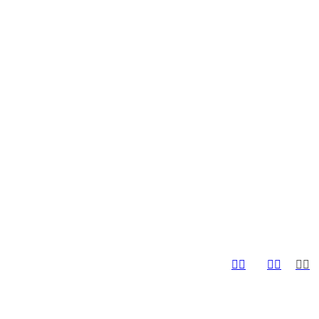





