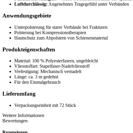
Luftdurchlässig:
Angenehmes Tragegefühl unter Verbänden
Anwendungsgebiete
Unterpolsterung für starre Verbände bei Frakturen
Polsterung bei Kompressionstherapien
Hautschutz zum Abpolstern von Schienenmaterial
Produkteigenschaften
Material: 100 % Polyesterfasern, ungebleicht
Vliesstoffart: Stapelfaser-Nadelvliesstoff
Verfestigung: Mechanisch vernadelt
Länge: ca. 3 m gedehnt
Für den Einmalgebrauch
Lieferumfang
Verpackungseinheit mit 72 Stück
Weitere Informationen
Bewertungen
Rezensionen