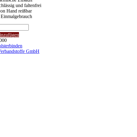
hlässig und faltenfrei
von Hand reißbar
 Einmalgebrauch
inzufügen
000
olsterwatte
olsterbinden
Verbandstoffe GmbH