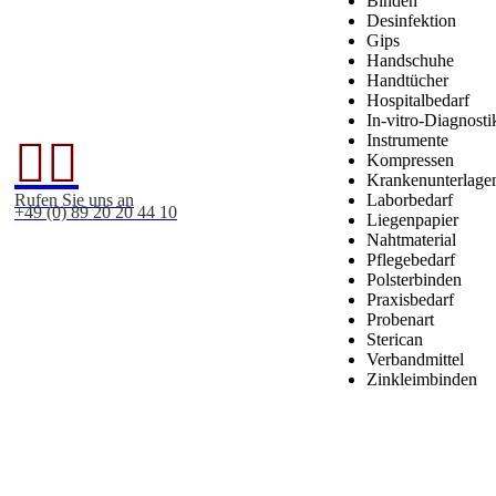
Binden
Desinfektion
Gips
Handschuhe
Handtücher
Hospitalbedarf
In-vitro-Diagnosti
Instrumente


Kompressen
Krankenunterlage
Rufen Sie uns an
Laborbedarf
+49 (0) 89 20 20 44 10
Liegenpapier
Nahtmaterial
Pflegebedarf
Polsterbinden
Praxisbedarf
Probenart
Sterican
Verbandmittel
Zinkleimbinden