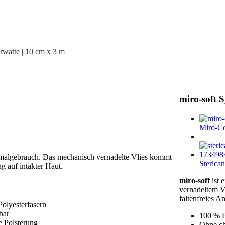
erwatte | 10 cm x 3 m
miro-soft S
Miro-Coo
Einmalgebrauch. Das mechanisch vernadelte Vlies kommt
Sterican
g auf intakter Haut.
miro-soft
ist 
vernadeltem V
faltenfreies A
olyesterfasern
bar
100 % P
e Polsterung
Ohne ch