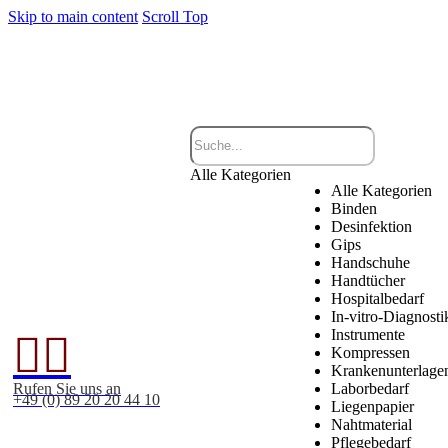
Skip to main content
Scroll Top
Alle Kategorien
Alle Kategorien
Binden
Desinfektion
Gips
Handschuhe
Handtücher
Hospitalbedarf
In-vitro-Diagnosti
Instrumente


Kompressen
Krankenunterlage
Rufen Sie uns an
Laborbedarf
+49 (0) 89 20 20 44 10
Liegenpapier
Nahtmaterial
Pflegebedarf