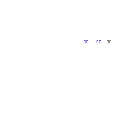





