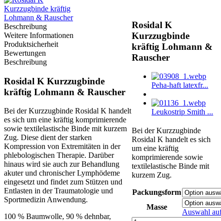
Rosidal K
Beschreibung
Kurzzugbinde
Weitere Informationen
Produktsicherheit
kräftig Lohmann &
Bewertungen
Rauscher
Beschreibung
Rosidal K Kurzzugbinde
Peha-haft latexfr...
kräftig Lohmann & Rauscher
Bei der Kurzzugbinde Rosidal K handelt
Leukostrip Smith ...
es sich um eine kräftig komprimierende
sowie textilelastische Binde mit kurzem
Bei der Kurzzugbinde
Zug. Diese dient der starken
Rosidal K handelt es sich
Kompression von Extremitäten in der
um eine kräftig
phlebologischen Therapie. Darüber
komprimierende sowie
hinaus wird sie auch zur Behandlung
textilelastische Binde mit
akuter und chronischer Lymphödeme
kurzem Zug.
eingesetzt und findet zum Stützen und
Entlasten in der Traumatologie und
Packungsform
Sportmedizin Anwendung.
Masse
Auswahl au
100 % Baumwolle, 90 % dehnbar,
Rosidal