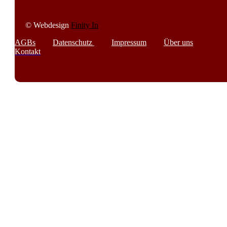
© Webdesign
Finity In
AGBs
Datenschutz
Impressum
Über uns
Kontakt