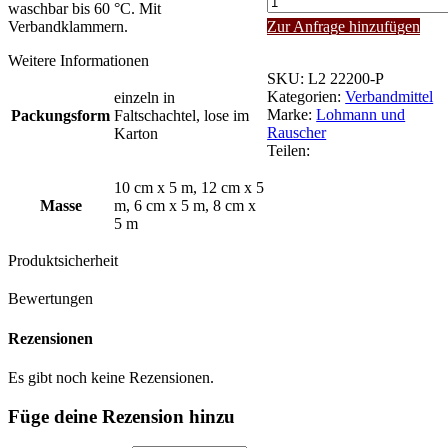
waschbar bis 60 °C. Mit
K
Verbandklammern.
Zur Anfrage hinzufügen
Kurzzugbinde
kräftig
Weitere Informationen
Lohmann
SKU:
L2 22200-P
&
Kategorien:
Verbandmittel
einzeln in
Rauscher
Marke:
Lohmann und
Packungsform
Faltschachtel, lose im
Menge
Rauscher
Karton
Teilen:
10 cm x 5 m, 12 cm x 5
Masse
m, 6 cm x 5 m, 8 cm x
5 m
Produktsicherheit
Bewertungen
Rezensionen
Es gibt noch keine Rezensionen.
Füge deine Rezension hinzu