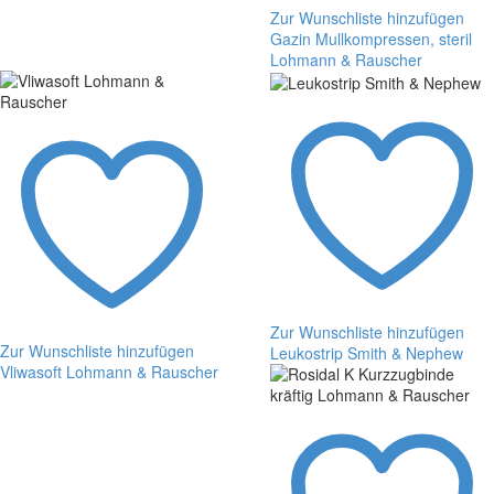
Zur Wunschliste hinzufügen
Gazin Mullkompressen, steril
Lohmann & Rauscher
Gazin
Mullkompressen,
steril
Lohmann
&
Rauscher
Zur Wunschliste hinzufügen
Zur Wunschliste hinzufügen
Leukostrip Smith & Nephew
Vliwasoft Lohmann & Rauscher
Leukostrip
Vliwasoft
Smith
Lohmann
&
&
Nephew
Rauscher