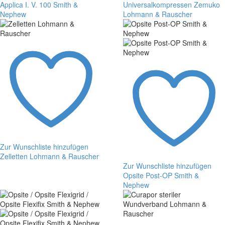
Applica I. V. 100 Smith &
Universalkompressen Zemuko
Nephew
Lohmann & Rauscher
Applica
Universalkompressen
I.
Zemuko
V.
Lohmann
100
&
Smith
Rauscher
&
Nephew
Zur Wunschliste hinzufügen
Zelletten Lohmann & Rauscher
Zelletten
Zur Wunschliste hinzufügen
Lohmann
Opsite Post-OP Smith &
&
Nephew
Rauscher
Opsite
Post-
OP
Smith