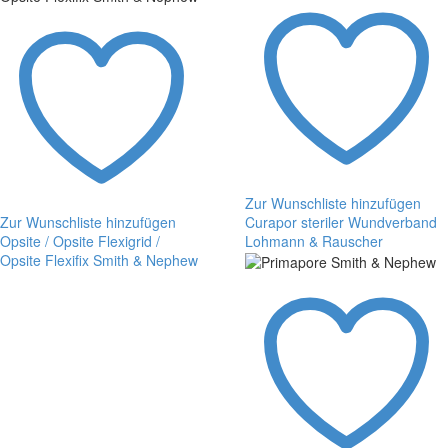
&
Nephew
Zur Wunschliste hinzufügen
Zur Wunschliste hinzufügen
Curapor steriler Wundverband
Opsite / Opsite Flexigrid /
Lohmann & Rauscher
Curapor
Opsite Flexifix Smith & Nephew
Opsite
steriler
/
Wundverband
Opsite
Lohmann
Flexigrid
&
/
Rauscher
Opsite
Flexifix
Smith
&