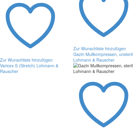
Zur Wunschliste hinzufügen
Gazin Mullkompressen, unsteril
Zur Wunschliste hinzufügen
Lohmann & Rauscher
Gazin
Varicex S (Stretch) Lohmann &
Mullkompressen,
Rauscher
Varicex
unsteril
S
Lohmann
(Stretch)
&
Lohmann
Rauscher
&
Rauscher