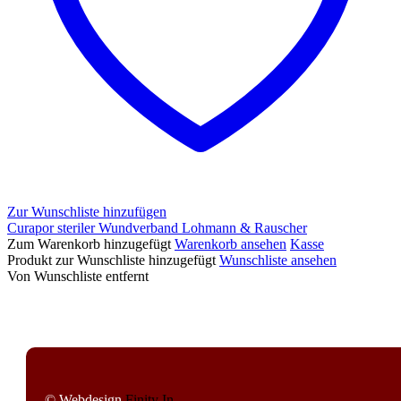
Zur Wunschliste hinzufügen
Curapor steriler Wundverband Lohmann & Rauscher
Curapor
Zum Warenkorb hinzugefügt
Warenkorb ansehen
Kasse
steriler
Produkt zur Wunschliste hinzugefügt
Wunschliste ansehen
Wundverband
Von Wunschliste entfernt
Lohmann
&
Rauscher
© Webdesign
Finity In