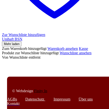
Zur Wunschliste hinzufügen
Unihaft BSN
Unihaft
Mehr laden
BSN
Zum Warenkorb hinzugefügt
Warenkorb ansehen
Kasse
Produkt zur Wunschliste hinzugefügt
Wunschliste ansehen
Von Wunschliste entfernt
© Webdesign
Finity In
AGBs
Datenschutz
Impressum
Über uns
Kontakt