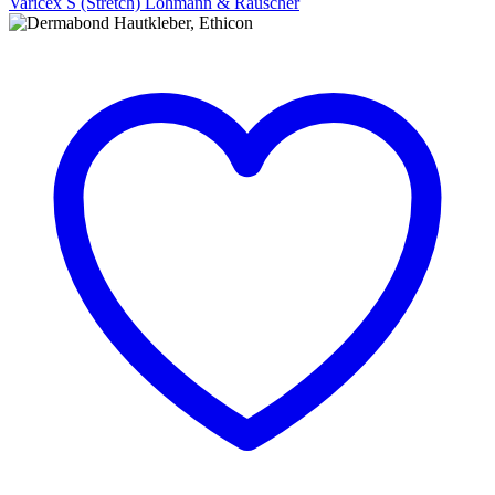
Varicex S (Stretch) Lohmann & Rauscher
Varicex
S
(Stretch)
Lohmann
&
Rauscher