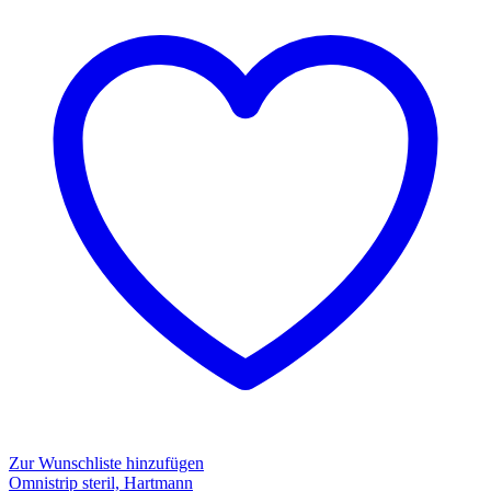
closure
strip
BSN
Zur Wunschliste hinzufügen
Omnistrip steril, Hartmann