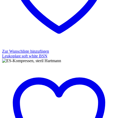
Zur Wunschliste hinzufügen
Leukoplast soft white BSN
Leukoplast
soft
white
BSN