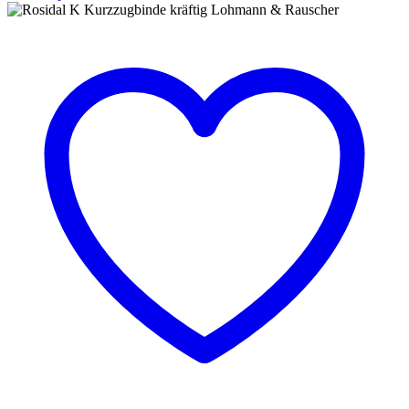
Omnistrip
steril,
Hartmann